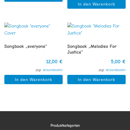
In den Warenkorb
Songbook „everyone“
Songbook „Melodies For
Justice“
12,00
€
5,00
€
zzgl.
Versandkosten
zzgl.
Versandkosten
In den Warenkorb
In den Warenkorb
Produktkategorien