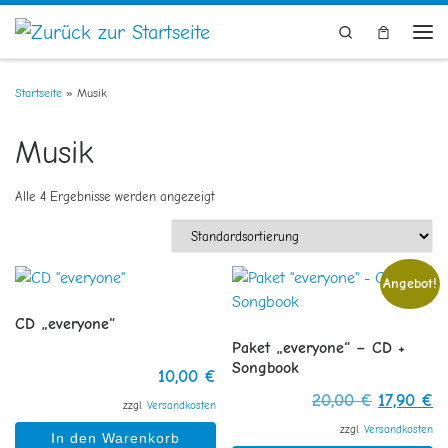
Zum Inhalt springen
Search
Men
Startseite
»
Musik
Musik
Alle 4 Ergebnisse werden angezeigt
Angebot!
CD „everyone“
Paket „everyone“ – CD +
Songbook
10,00
€
Ursprüngl
Ak
20,00
€
17,90
€
zzgl.
Versandkosten
zzgl.
Versandkosten
In den Warenkorb